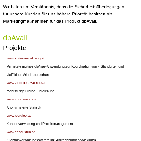
Wir bitten um Verständnis, dass die Sicherheitsüberlegungen
für unsere Kunden für uns höhere Priorität besitzen als
Marketingmaßnahmen für das Produkt dbAvail.
dbAvail
Projekte
www.kulturvernetzung.at
Vernetzte multiple dbAvail-Anwendung zur Koordination von 4 Standorten und
vielfältigen Arbeitsbereichen
www.viertelfestival-noe.at
Mehrstufige Online-Einreichung
www.sanoson.com
Anonymisierte Statistik
www.iservice.at
Kundenverwaltung und Projektmanagement
www.eecaustria.at
(Domainverwaltungssystem inkl Abrrechnungsabwicklung)